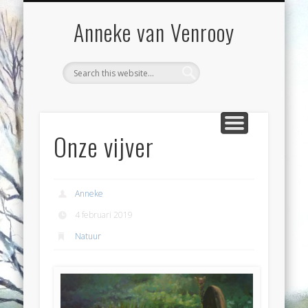
VOORWOORD
WORKSHOPS
EXPOSITIES
CONTACT
BLOG
WERK
Anneke van Venrooy
Onze vijver
Anneke
4 februari 2019
Natuur