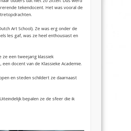
n
haar ouders dat niet zo zitten. Dus werd
irerende tekendocent.
Het was vooral de
rtretopdrachten.
Dutch Art School).
Ze was erg onder de
els
les gaf, was ze
heel
enthousiast en
e
ze een tweejarig klassiek
i,
een
docent
van de
K
lassieke
A
cademie.
happen en steden schildert ze
daarnaast
Uiteindelijk bepalen ze de sfeer die ik