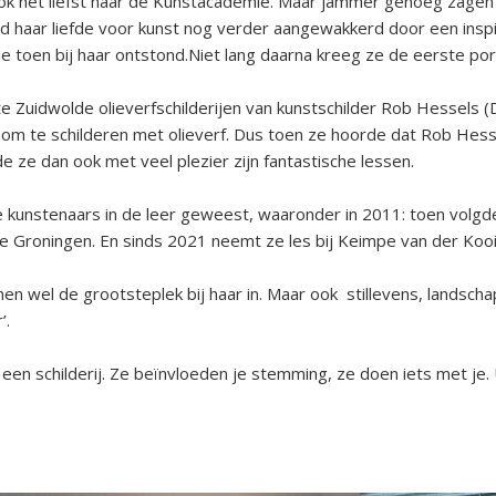
ok
het liefst naar de
K
unstacademie
.
M
aar
jam
mer
genoeg zage
d haar liefde voor kunst nog verder aangewakkerd
door een insp
ie toen
bij haar
ontstond.
Niet lang daarna kreeg ze de eerste po
te Zuidwolde olieverfschilderijen van kunstschilder Rob Hessels (
 om te schilderen met olieverf.
Dus t
oen ze hoorde dat
Rob Hess
de
ze
dan ook
met veel p
lezier
zijn
fantastische
lessen
.
e kunstenaars in de leer geweest
, waaronder i
n 2011
: toen
volgd
te Groningen.
En sinds
2021
neemt ze les bij Keimpe van der Koo
emen wel
de grootste
plek bij haar in. Maar ook stillevens, landsc
’.
n een schilderij. Ze beïnvloeden je stemming, ze doen iets met je. 