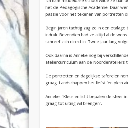
Na haar middelbare school wilde ze
dan o
het de Pedagogische Academie. Daar
wer
passie voor het tekenen van portretten d
Begin jaren tachtig zag ze in een etalage 
indruk. Bovendien
had
ze
altijd al de wens
schreef zich direct in
.
Twee jaar lang
volg
Ook d
aarna is
Anneke
nog bij verschillend
ateliercurriculum aan de Noorderateliers 
De portretten en dagelijkse taferelen n
graag. Landschappen het liefst ‘
en
pl
ei
n air
Anneke: “
Kleur en licht bepalen de sfeer i
graag tot uiting wil brengen
”
.